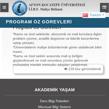
AFYON KOCATEPE ÜNİVERSİTESİ
Toggle
Toggl
İ.İ.B.F. Maliye Bölümü
global
global
Turkish
▼
navigation
navig
PROGRAM ÖZ GÖREVLERİ
Program Öz Görevleri
*Kamu ve özel sektörde, ekonomik ve mali konulara ilişkin
problem çözme, analitik düşünme ve liderlik becerilerine
sahip yönetici,
*Üniversitelerin maliye bölümlerinde görev alabilecek bilim
insanı,
*Kamu ve özel sektör arasında mali iş birliğini
güçlendirecek ve mali sorunlara çözüm getirecek
muhasebe meslek mensubu adayları yetiştirmek
218 kez görüntülendi
AKADEMİK YAŞAM
Ders Bilgi Paketleri
Mevzuat Bilgi Sistemi