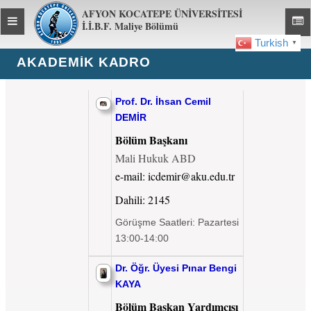
AFYON KOCATEPE ÜNİVERSİTESİ
Toggle
Toggl
İ.İ.B.F. Maliye Bölümü
global
global
Turkish
▼
navigation
navig
AKADEMIK KADRO
Prof. Dr. İhsan Cemil
DEMİR
Bölüm Başkanı
Mali Hukuk ABD
e-mail: icdemir@aku.edu.tr
Dahili: 2145
Görüşme Saatleri: Pazartesi
13:00-14:00
Dr. Öğr. Üyesi Pınar Bengi
KAYA
Bölüm Başkan Yardımcısı