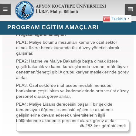
AFYON KOCATEPE ÜNİVERSİTESİ
Toggle
Toggl
İ.İ.B.F. Maliye Bölümü
global
global
Turkish
▼
navigation
navig
PROGRAM EĞİTİM AMAÇLARI
Program eğitim amaçları
PEA1: Maliye bölümü mezunları kamu ve özel sektör
olmak üzere birçok kurumda üst düzey yönetici olarak
çalışırlar.
PEA2: Hazine ve Maliye Bakanlığı başta olmak üzere
çeşitli bakanlık ve kamu kuruluşlarında uzman, müfettiş ve
denetmen/denetçi gibi A grubu kariyer mesleklerinde görev
alırlar.
PEA3: Özel sektörde muhasebe meslek mensubu,
bankaların çeşitli birim ve kademelerinde orta ve üst düzey
personel olarak görev alırlar.
PEA4: Maliye Lisans derecesini başarılı bir şekilde
tamamlayan öğrenci lisansüstü eğitim ile akademik
gelişimlerine devam ederek üniversitelerin ilgili
bölümlerinde akademik personel olarak görev alırlar
283 kez görüntülendi