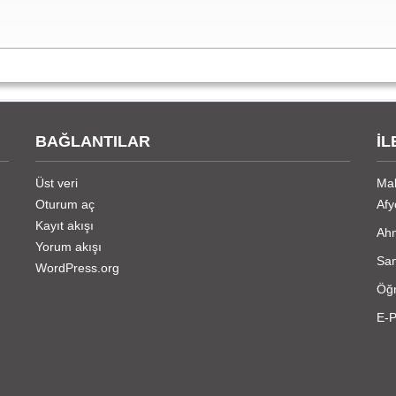
BAĞLANTILAR
İL
Üst veri
Mal
Oturum aç
Afy
Kayıt akışı
Ahm
Yorum akışı
San
WordPress.org
Öğr
E-P