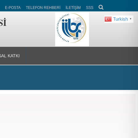
E-POSTA
TELEFON REHBERİ
İLETİŞİM
SSS
Sİ
Turkish
▼
AL KATKI