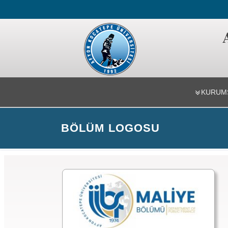
İ.İ.B.F. Ma
KURUM
BÖLÜM LOGOSU