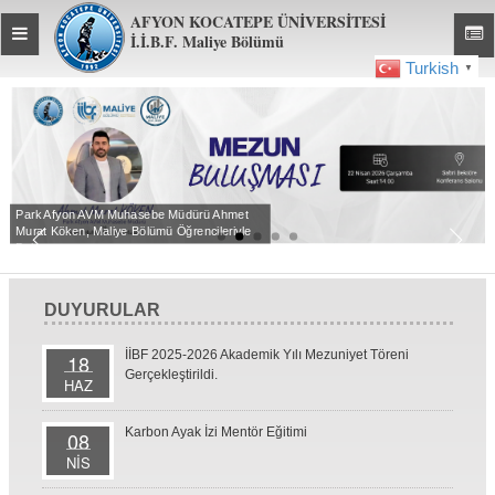
AFYON KOCATEPE ÜNİVERSİTESİ
Toggle
Toggl
İ.İ.B.F. Maliye Bölümü
global
global
Turkish
▼
navigation
navig
t
Karbon Ayak İzi Mentor Eğitimi Tamamland
le
DUYURULAR
İİBF 2025-2026 Akademik Yılı Mezuniyet Töreni
18
Gerçekleştirildi.
HAZ
Karbon Ayak İzi Mentör Eğitimi
08
NİS