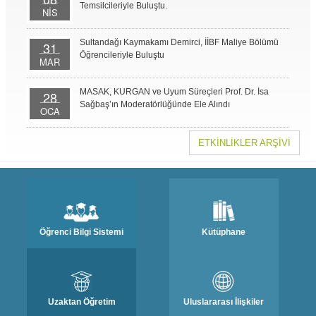
Temsilcileriyle Buluştu.
NİS
Sultandağı Kaymakamı Demirci, İİBF Maliye Bölümü
31
Öğrencileriyle Buluştu
MAR
MASAK, KURGAN ve Uyum Süreçleri Prof. Dr. İsa
28
Sağbaş’ın Moderatörlüğünde Ele Alındı
OCA
ETKİNLİKLER ARŞİVİ
Öğrenci Bilgi Sistemi
Kütüphane
Uzaktan Öğretim
Uluslararası İlişkiler