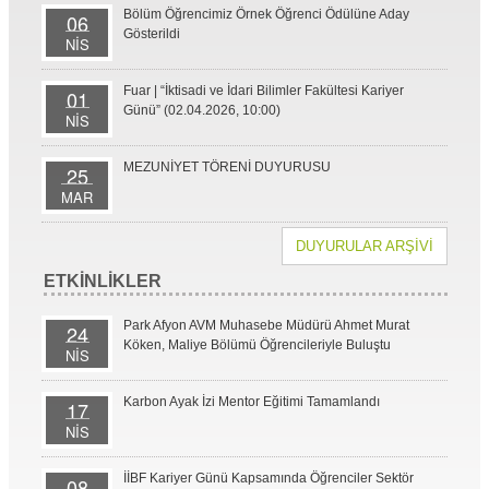
Bölüm Öğrencimiz Örnek Öğrenci Ödülüne Aday
06
Gösterildi
NİS
Fuar | “İktisadi ve İdari Bilimler Fakültesi Kariyer
01
Günü” (02.04.2026, 10:00)
NİS
MEZUNİYET TÖRENİ DUYURUSU
25
MAR
DUYURULAR ARŞİVİ
ETKİNLİKLER
Park Afyon AVM Muhasebe Müdürü Ahmet Murat
24
Köken, Maliye Bölümü Öğrencileriyle Buluştu
NİS
Karbon Ayak İzi Mentor Eğitimi Tamamlandı
17
NİS
İİBF Kariyer Günü Kapsamında Öğrenciler Sektör
08